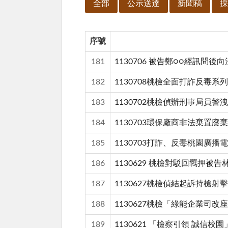
全部
公示送達
新聞稿
採
序號
181
1130706 被告鄭○○經訊問後
182
1130708桃檢全面打詐反毒
183
1130702桃檢偵辦刑事局員
184
1130703環保廠商非法棄置
185
1130703打詐、反毒桃園廣
186
1130629 桃檢對駁回羈押被告
187
1130627桃檢偵結起訴持槍
188
1130627桃檢「綠能企業司改
189
1130621 「檢察引領 誠信