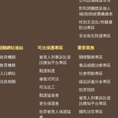
公共設施維護管理
對民間團體及個人
補(捐)助經費彙總表
性別主流化/性騷擾
防治專區
安全衛生防護專區
相關網站連結
司法保護專區
重要業務
政府機關
被害人刑事訴訟資
關懷醫療專區
訊獲知平台專區
教育機構
毒品戒癮治療專區
觀護制度
入口網站
社會勞動專區
修復式司法
法規相關
緩起訴處分金專區
司法志工
犯罪預防
觀護協進會
被害人刑事訴訟資
更生保護會
訊獲知平台專區
犯罪被害人保護協
國民法官專區
會