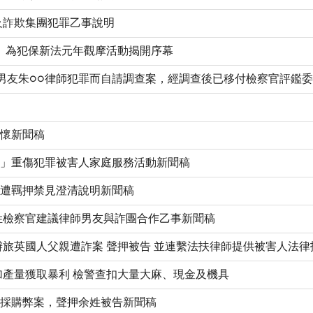
涉及詐欺集團犯罪乙事說明
守護」為犯保新法元年觀摩活動揭開序幕
官因其男友朱○○律師犯罪而自請調查案，經調查後已移付檢察官評鑑
關懷新聞稿
之旅」重傷犯罪被害人家庭服務活動新聞稿
失聯遭羈押禁見澄清說明新聞稿
署吳姓檢察官建議律師男友與詐團合作乙事新聞稿
力偵辦旅英國人父親遭詐案 聲押被告 並連繫法扶律師提供被害人法律
，增加產量獲取暴利 檢警查扣大量大麻、現金及機具
中學採購弊案，聲押余姓被告新聞稿