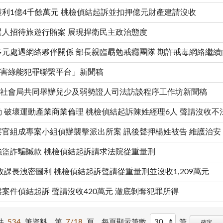
廢液獲利1億4千餘萬元 桃檢偵結起訴並扣押億元財產建請沒收
委候選人招待旅遊行賄案 展現捍衛民主政治態度
毒品多元處遇網絡夥伴關係 部長親臨勗勉戒癮團隊 期許戒毒網絡繼續
擊妨害綠能犯罪聯繫平台」新聞稿
政府社會局共同舉辦兒少及弱勢證人司法訪談程序工作坊新聞稿
活動 破壞運動產業商業倫理 桃檢偵結起訴陳姓經理6人 聲請沒收不法
任檢察官組成專案小組偵辦襲擊派出所案 訊後聲押楊姓被告 維護治安
車手強盜詐騙贓款 桃檢偵結起訴請求法院從重量刑
 民政課長洩密圖利 桃檢偵結起訴聲請從重量刑並沒收1,209萬元
賭盤案件偵結起訴 聲請沒收420萬元 澈底剝奪犯罪所得
共
534
筆資料，第
7/18
頁，
每頁顯示筆數
筆
確定