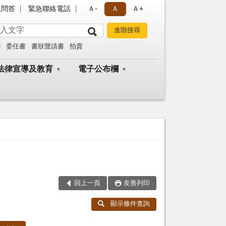
見問答
緊急聯絡電話
Ａ-
Ａ
Ａ+
書
委任書
書狀聲請書
拍賣
法律宣導及教育
電子公布欄
回上一頁
友善列印
顯示條件查詢