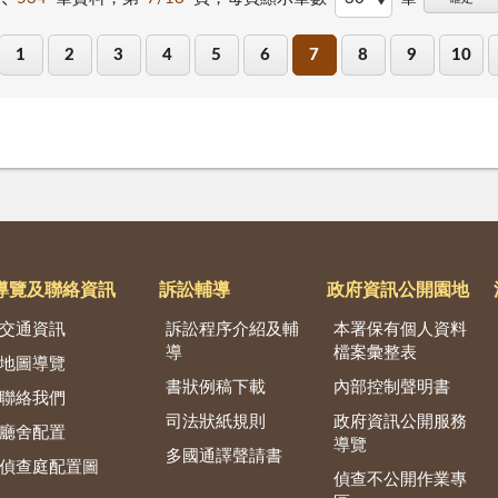
1
2
3
4
5
6
7
8
9
10
導覽及聯絡資訊
訴訟輔導
政府資訊公開園地
交通資訊
訴訟程序介紹及輔
本署保有個人資料
導
檔案彙整表
地圖導覽
書狀例稿下載
內部控制聲明書
聯絡我們
司法狀紙規則
政府資訊公開服務
廳舍配置
導覽
多國通譯聲請書
偵查庭配置圖
偵查不公開作業專