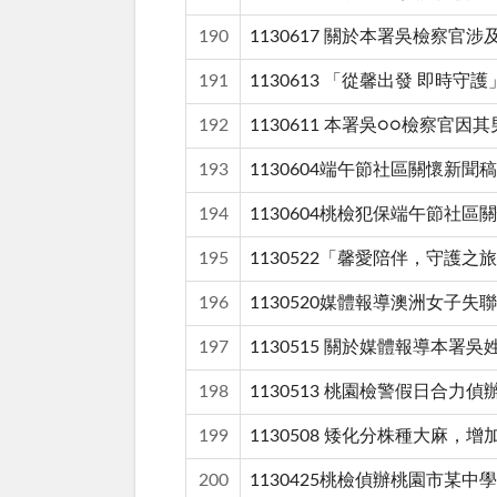
190
1130617 關於本署吳檢察官
191
1130613 「從馨出發 即時
192
1130611 本署吳○○檢察
193
1130604端午節社區關懷新聞稿
194
1130604桃檢犯保端午節社區
195
1130522「馨愛陪伴，守護
196
1130520媒體報導澳洲女子
197
1130515 關於媒體報導本
198
1130513 桃園檢警假日合
199
1130508 矮化分株種大麻
200
1130425桃檢偵辦桃園市某