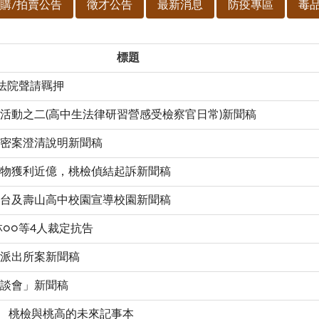
購/拍賣公告
徵才公告
最新消息
防疫專區
毒
標題
向法院聲請羈押
系列活動之二(高中生法律研習營感受檢察官日常)新聞稿
警洩密案澄清說明新聞稿
廢棄物獲利近億，桃檢偵結起訴新聞稿
播電台及壽山高中校園宣導校園新聞稿
林○○等4人裁定抗告
射擊派出所案新聞稿
座談會」新聞稿
校園」 桃檢與桃高的未來記事本