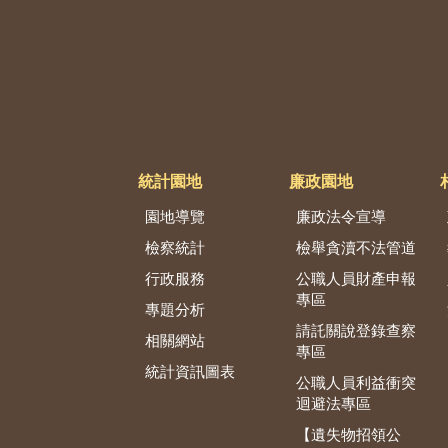
統計園地
廉政園地
園地導覽
廉政法令宣導
檢察統計
檢舉貪瀆不法管道
行政服務
公職人員財產申報
專區
專題分析
請託關說登錄查察
相關網站
專區
統計資訊圖表
公職人員利益衝突
迴避法專區
【遺失物招領公