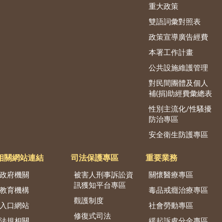
重大政策
雙語詞彙對照表
政策宣導廣告經費
本署工作計畫
公共設施維護管理
對民間團體及個人
補(捐)助經費彙總表
性別主流化/性騷擾
防治專區
安全衛生防護專區
相關網站連結
司法保護專區
重要業務
政府機關
被害人刑事訴訟資
關懷醫療專區
訊獲知平台專區
教育機構
毒品戒癮治療專區
觀護制度
入口網站
社會勞動專區
修復式司法
法規相關
緩起訴處分金專區