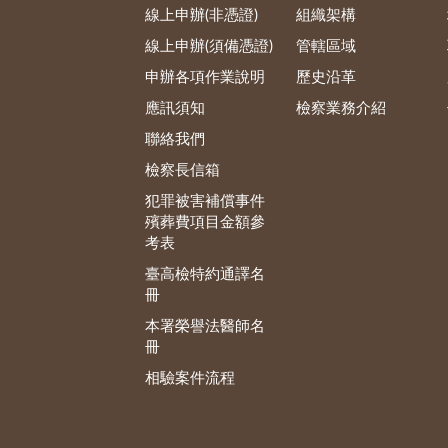
線上申辦(非憑證)
組織架構
線上申辦(須備憑證)
管轄區域
申辦各項作業說明
歷史沿革
應訊須知
檢察業務介紹
聯絡我們
檢察長信箱
犯罪被害補償事件
殯葬費項目金額參
考表
臺高檢特約通譯名
冊
本署榮譽法醫師名
冊
相驗案件流程