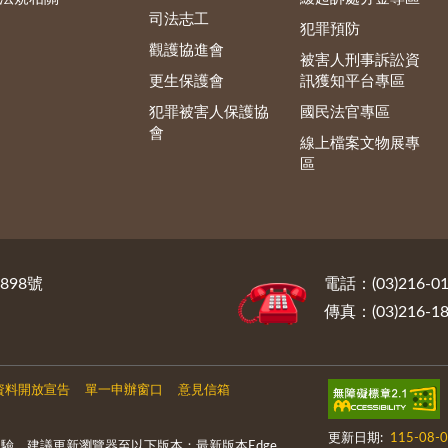
司法志工
犯罪預防
觀護協進會
被害人刑事訴訟資
更生保護會
訊獲知平台專區
犯罪被害人保護協
國民法官專區
會
線上檔案文物展專
區
898號
電話：(03)216-01
傳真：(03)216-18
資料開放宣告
單一申辦窗口
意見信箱
更新日期:
115-08-
驗，建議更新瀏覽器至以下版本：最新版本Edge、