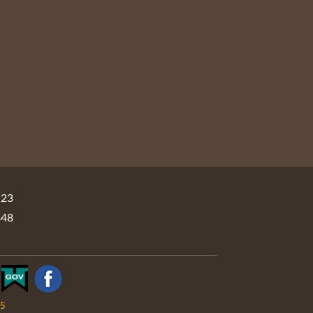
23
48
05