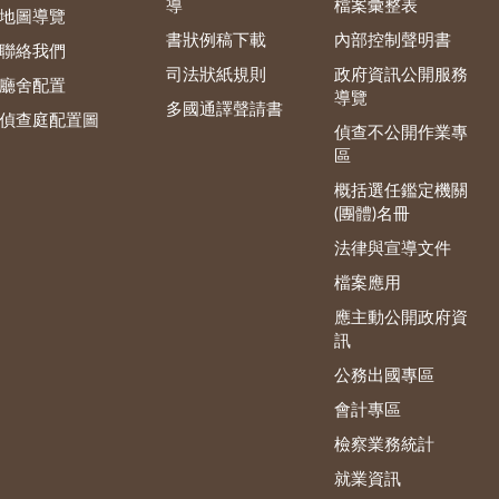
導
檔案彙整表
地圖導覽
書狀例稿下載
內部控制聲明書
聯絡我們
司法狀紙規則
政府資訊公開服務
廳舍配置
導覽
多國通譯聲請書
偵查庭配置圖
偵查不公開作業專
區
概括選任鑑定機關
(團體)名冊
法律與宣導文件
檔案應用
應主動公開政府資
訊
公務出國專區
會計專區
檢察業務統計
就業資訊