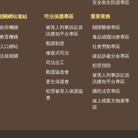
安全衛生防護專區
相關網站連結
司法保護專區
重要業務
政府機關
被害人刑事訴訟資
關懷醫療專區
訊獲知平台專區
教育機構
毒品戒癮治療專區
觀護制度
入口網站
社會勞動專區
修復式司法
法規相關
緩起訴處分金專區
司法志工
犯罪預防
觀護協進會
被害人刑事訴訟資
更生保護會
訊獲知平台專區
犯罪被害人保護協
國民法官專區
會
線上檔案文物展專
區