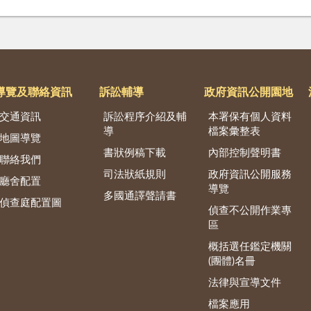
導覽及聯絡資訊
訴訟輔導
政府資訊公開園地
交通資訊
訴訟程序介紹及輔
本署保有個人資料
導
檔案彙整表
地圖導覽
書狀例稿下載
內部控制聲明書
聯絡我們
司法狀紙規則
政府資訊公開服務
廳舍配置
導覽
多國通譯聲請書
偵查庭配置圖
偵查不公開作業專
區
概括選任鑑定機關
(團體)名冊
法律與宣導文件
檔案應用