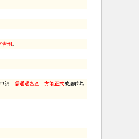
宣告刑
。
申請，
需通過審查
，
方能正式
被遴聘為