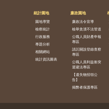
統計園地
廉政園地
園地導覽
廉政法令宣導
檢察統計
檢舉貪瀆不法管道
行政服務
公職人員財產申報
專區
專題分析
請託關說登錄查察
相關網站
專區
統計資訊圖表
公職人員利益衝突
迴避法專區
【遺失物招領公
告】
揭弊者保護專區