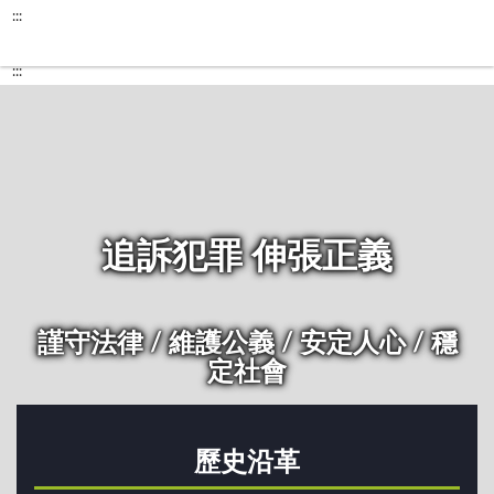
:::
:::
追訴犯罪 伸張正義
謹守法律 / 維護公義 / 安定人心 / 穩
定社會
歷史沿革