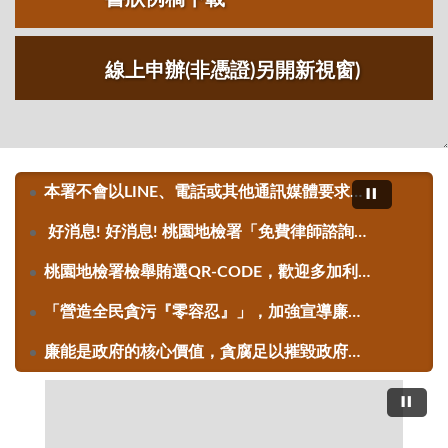
線上申辦(非憑證)另開新視窗)
本署不會以LINE、電話或其他通訊媒體要求民眾進行匯款，如有接獲相關傳票、訊息或電話，請先向本署查證，並撥打165反詐騙專線通報。
好消息! 好消息! 桃園地檢署「免費律師諮詢服務」，每週一至週五下午14：00至17：00於本署「為民服務中心」律師免費諮詢服務。
桃園地檢署檢舉賄選QR-CODE，歡迎多加利用。
「營造全民貪污『零容忍』」，加強宣導廉政檢舉專線：0800-286-586及檢舉者保護機制。」
廉能是政府的核心價值，貪腐足以摧毀政府的形象，公務員應堅持廉潔，拒絕貪腐，廉政檢舉專線0800-286-586