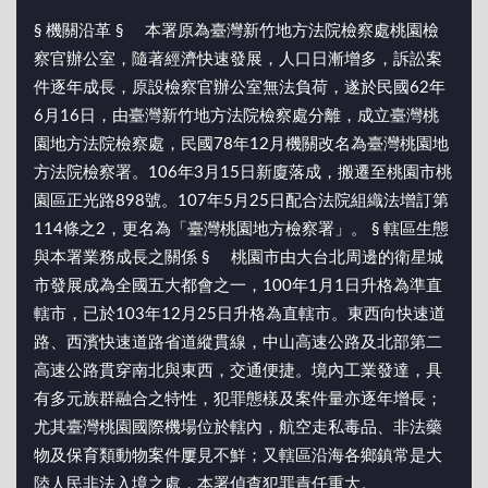
§ 機關沿革 § 本署原為臺灣新竹地方法院檢察處桃園檢
察官辦公室，隨著經濟快速發展，人口日漸增多，訴訟案
件逐年成長，原設檢察官辦公室無法負荷，遂於民國62年
6月16日，由臺灣新竹地方法院檢察處分離，成立臺灣桃
園地方法院檢察處，民國78年12月機關改名為臺灣桃園地
方法院檢察署。106年3月15日新廈落成，搬遷至桃園市桃
園區正光路898號。107年5月25日配合法院組織法增訂第
114條之2，更名為「臺灣桃園地方檢察署」。 § 轄區生態
與本署業務成長之關係 § 桃園市由大台北周邊的衛星城
市發展成為全國五大都會之一，100年1月1日升格為準直
轄市，已於103年12月25日升格為直轄市。東西向快速道
路、西濱快速道路省道縱貫線，中山高速公路及北部第二
高速公路貫穿南北與東西，交通便捷。境內工業發達，具
有多元族群融合之特性，犯罪態樣及案件量亦逐年增長；
尤其臺灣桃園國際機場位於轄內，航空走私毒品、非法藥
物及保育類動物案件屢見不鮮；又轄區沿海各鄉鎮常是大
陸人民非法入境之處，本署偵查犯罪責任重大。