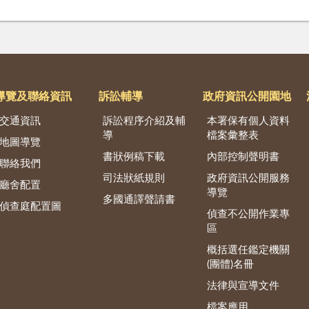
導覽及聯絡資訊
訴訟輔導
政府資訊公開園地
交通資訊
訴訟程序介紹及輔
本署保有個人資料
導
檔案彙整表
地圖導覽
書狀例稿下載
內部控制聲明書
聯絡我們
司法狀紙規則
政府資訊公開服務
廳舍配置
導覽
多國通譯聲請書
偵查庭配置圖
偵查不公開作業專
區
概括選任鑑定機關
(團體)名冊
法律與宣導文件
檔案應用