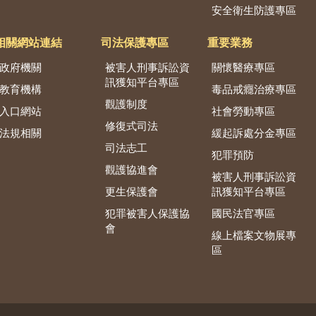
安全衛生防護專區
相關網站連結
司法保護專區
重要業務
政府機關
被害人刑事訴訟資
關懷醫療專區
訊獲知平台專區
教育機構
毒品戒癮治療專區
觀護制度
入口網站
社會勞動專區
修復式司法
法規相關
緩起訴處分金專區
司法志工
犯罪預防
觀護協進會
被害人刑事訴訟資
更生保護會
訊獲知平台專區
犯罪被害人保護協
國民法官專區
會
線上檔案文物展專
區