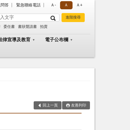
見問答
緊急聯絡電話
Ａ-
Ａ
Ａ+
書
委任書
書狀聲請書
拍賣
法律宣導及教育
電子公布欄
回上一頁
友善列印