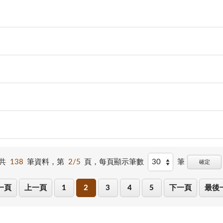
共
138
筆資料，第
2/5
頁，
每頁顯示筆數
筆
確定
一頁
上一頁
1
2
3
4
5
下一頁
最後