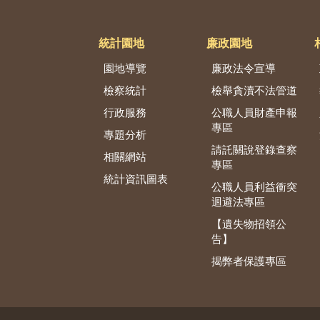
統計園地
廉政園地
園地導覽
廉政法令宣導
檢察統計
檢舉貪瀆不法管道
行政服務
公職人員財產申報
專區
專題分析
請託關說登錄查察
相關網站
專區
統計資訊圖表
公職人員利益衝突
迴避法專區
【遺失物招領公
告】
揭弊者保護專區