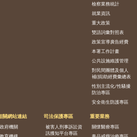
檢察業務統計
就業資訊
重大政策
雙語詞彙對照表
政策宣導廣告經費
本署工作計畫
公共設施維護管理
對民間團體及個人
補(捐)助經費彙總表
性別主流化/性騷擾
防治專區
安全衛生防護專區
相關網站連結
司法保護專區
重要業務
政府機關
被害人刑事訴訟資
關懷醫療專區
訊獲知平台專區
教育機構
毒品戒癮治療專區