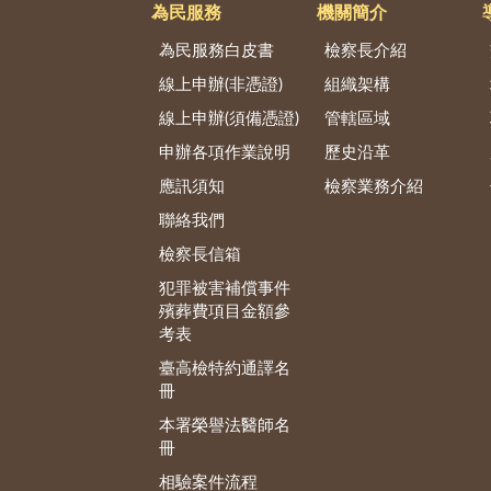
為民服務
機關簡介
為民服務白皮書
檢察長介紹
線上申辦(非憑證)
組織架構
線上申辦(須備憑證)
管轄區域
申辦各項作業說明
歷史沿革
應訊須知
檢察業務介紹
聯絡我們
檢察長信箱
犯罪被害補償事件
殯葬費項目金額參
考表
臺高檢特約通譯名
冊
本署榮譽法醫師名
冊
相驗案件流程