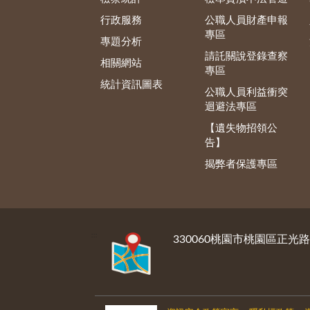
行政服務
公職人員財產申報
專區
專題分析
請託關說登錄查察
相關網站
專區
統計資訊圖表
公職人員利益衝突
迴避法專區
【遺失物招領公
告】
揭弊者保護專區
:::
330060桃園市桃園區正光路