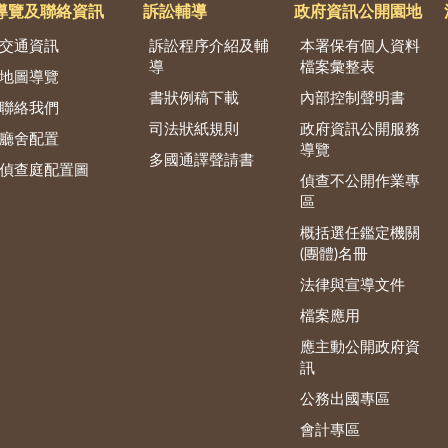
導覽及聯絡資訊
訴訟輔導
政府資訊公開園地
交通資訊
訴訟程序介紹及輔
本署保有個人資料
導
檔案彙整表
地圖導覽
書狀例稿下載
內部控制聲明書
聯絡我們
司法狀紙規則
政府資訊公開服務
廳舍配置
導覽
多國通譯聲請書
偵查庭配置圖
偵查不公開作業專
區
概括選任鑑定機關
(團體)名冊
法律與宣導文件
檔案應用
應主動公開政府資
訊
公務出國專區
會計專區