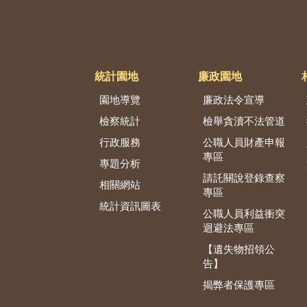
統計園地
廉政園地
園地導覽
廉政法令宣導
檢察統計
檢舉貪瀆不法管道
行政服務
公職人員財產申報
專區
專題分析
請託關說登錄查察
相關網站
專區
統計資訊圖表
公職人員利益衝突
迴避法專區
【遺失物招領公
告】
揭弊者保護專區