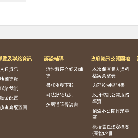
導覽及聯絡資訊
訴訟輔導
政府資訊公開園地
交通資訊
訴訟程序介紹及輔
本署保有個人資料
導
檔案彙整表
地圖導覽
書狀例稿下載
內部控制聲明書
聯絡我們
司法狀紙規則
政府資訊公開服務
廳舍配置
導覽
多國通譯聲請書
偵查庭配置圖
偵查不公開作業專
區
概括選任鑑定機關
(團體)名冊