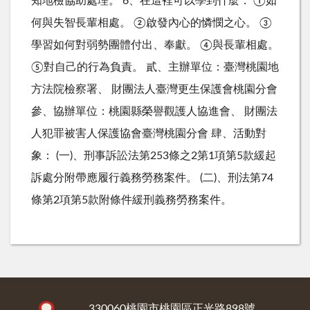
知地檢協助處理。 6、在這裡可以學到什麼： ①如
何與失智長輩相處。 ②啟發內心的憐憫之心。 ③
學習如何對弱勢團體付出、奉獻。 ④與長輩相處。
⑤對自己的行為負責。 貳、主辦單位：臺灣桃園地
方法院檢察署、 財團法人臺灣更生保護會桃園分會
參、協辦單位：桃園縣榮譽觀護人協進會、 財團法
人犯罪被害人保護協會臺灣桃園分會 肆、活動對
象： (一)、刑事訴訟法第253條之2第1項第5款緩起
訴處分附帶應履行義務勞務案件。 (二)、刑法第74
條第2項第5款附條件緩刑義務勞務案件。
:::
330060桃園市桃園區正光路898號