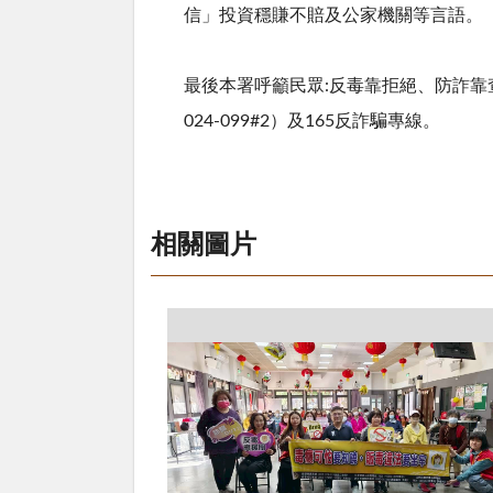
信」投資穩賺不賠及公家機關等言語。
最後本署呼籲民眾
:
反毒靠拒絕、防詐靠
024-099#2
）及
165
反詐騙專線。
相關圖片