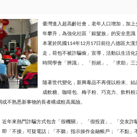
臺灣進入超高齡社會，老年人口增加，加上
年攀升，為強化社區「銀髮族」的安全意識
本署於民國
114
年
12
月
17
日前往八德區大漢
走，荷包不被詐騙偷」宣導，活動以生活化
時間學會「辨識」、「拒絕」、「求助」三
隨著世代變化，新興毒品不再僅以粉末、結
成軟糖、咖啡包、梅子粉、巧克力、飲料粉
弱或不熟悉新事物的長者構成較高風險。
，近年來熱門詐騙方式包含「假機關」、「假投資」、「交友詐
，即「不接」可疑電話；「不聽」指示操作金融帳戶；「不點」