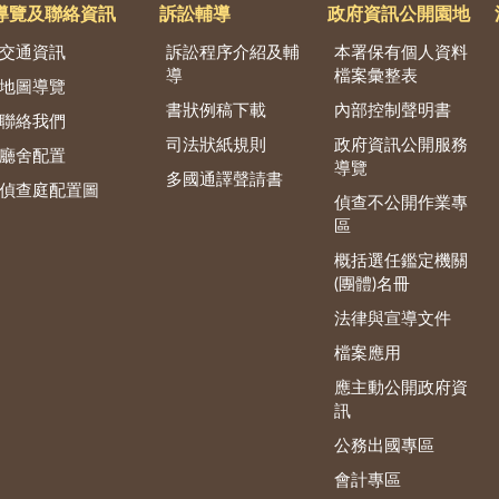
導覽及聯絡資訊
訴訟輔導
政府資訊公開園地
交通資訊
訴訟程序介紹及輔
本署保有個人資料
導
檔案彙整表
地圖導覽
書狀例稿下載
內部控制聲明書
聯絡我們
司法狀紙規則
政府資訊公開服務
廳舍配置
導覽
多國通譯聲請書
偵查庭配置圖
偵查不公開作業專
區
概括選任鑑定機關
(團體)名冊
法律與宣導文件
檔案應用
應主動公開政府資
訊
公務出國專區
會計專區