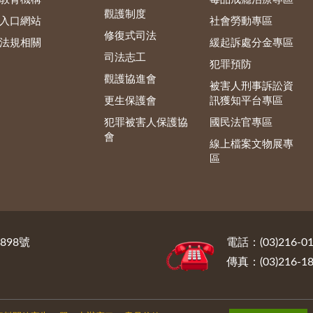
觀護制度
入口網站
社會勞動專區
修復式司法
法規相關
緩起訴處分金專區
司法志工
犯罪預防
觀護協進會
被害人刑事訴訟資
更生保護會
訊獲知平台專區
犯罪被害人保護協
國民法官專區
會
線上檔案文物展專
區
898號
電話：(03)216-01
傳真：(03)216-18