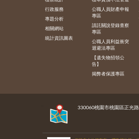
行政服務
公職人員財產申報
專區
專題分析
請託關說登錄查察
相關網站
專區
統計資訊圖表
公職人員利益衝突
迴避法專區
【遺失物招領公
告】
揭弊者保護專區
:::
330060桃園市桃園區正光路