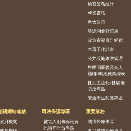
檢察業務統計
就業資訊
重大政策
雙語詞彙對照表
政策宣導廣告經費
本署工作計畫
公共設施維護管理
對民間團體及個人
補(捐)助經費彙總表
性別主流化/性騷擾
防治專區
安全衛生防護專區
相關網站連結
司法保護專區
重要業務
政府機關
被害人刑事訴訟資
關懷醫療專區
訊獲知平台專區
教育機構
毒品戒癮治療專區