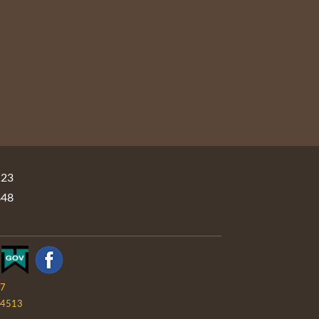
23
48
07
4513