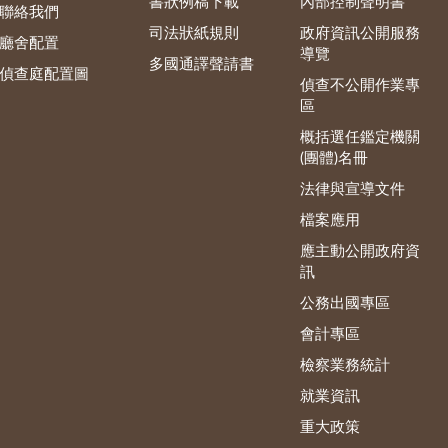
書狀例稿下載
內部控制聲明書
聯絡我們
司法狀紙規則
政府資訊公開服務
廳舍配置
導覽
多國通譯聲請書
偵查庭配置圖
偵查不公開作業專
區
概括選任鑑定機關
(團體)名冊
法律與宣導文件
檔案應用
應主動公開政府資
訊
公務出國專區
會計專區
檢察業務統計
就業資訊
重大政策