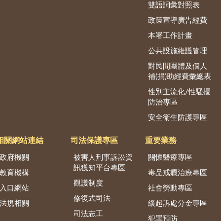
雙語詞彙對照表
政策宣導廣告經費
本署工作計畫
公共設施維護管理
對民間團體及個人
補(捐)助經費彙總表
性別主流化/性騷擾
防治專區
安全衛生防護專區
相關網站連結
司法保護專區
重要業務
政府機關
被害人刑事訴訟資
關懷醫療專區
訊獲知平台專區
教育機構
毒品戒癮治療專區
觀護制度
入口網站
社會勞動專區
修復式司法
法規相關
緩起訴處分金專區
司法志工
犯罪預防