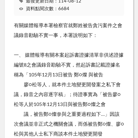
最後更新日期：114-08-12
資料點閱次數：6684
有關媒體報導本署檢察官就鄭姓被告貪污案件之會
議錄音勘驗不實一事，本署說明如下：
一、 媒體報導有關本案起訴書證據清單非供述證據
編號8之會議錄音勘驗不實，然起訴書記載證據名
稱為「105年12月13日被告 鄭○燦 與被告
廖○松等人，就本件土地變更開發案之私下會
議，錄音之內容逐字稿」；待證事實為「被告廖○
松等人於105年12月13日與被告鄭○燦之會
議，被告鄭○燦參與之重要過程如下…」因該
次會議並非正式之機關會議，而係被告鄭○燦、廖○
松與其他人士私下商談本件土地變更開發