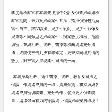
李旻蓁檢察官在本署先後擔任公訴及偵查婦幼組檢
察官期間，致力於婦幼案件甚深，指揮偵辦包括妨
害性自主、跟蹤騷擾、兒少性剝削、兒少性影像及
兒虐等不同類型之婦幼案件，辦案態度積極、蒐證
縝密，並與社政、警政、醫療等橫向網絡充分溝
通，終能使被告判決有罪確定，更秉持同理共情的
態度，對被害人展現柔性司法的一面。
本署身為社政、衛生醫療、警政、教育及司法之
保護工作網絡成員的一環，責無旁貸，將持續與各
網絡成員密切聯繫、充分合作，發揮更大偵查能
量，編織強而有力的守護網，保護婦幼安居環境！