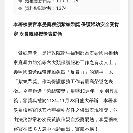
最後更新日期：113-11-25
資料點閱次數：1374
本署檢察官李旻蓁獲頒紫絲帶獎
保護婦幼安全受肯
定 次長親臨授獎表勗勉
「紫絲帶獎」是行政院衛生福利部為表彰國內推動
家庭暴力防治等六大類保護服務工作之有功人士，
參照國際紫絲帶運動象徵「反暴力」的精神，以
「紫絲帶獎」作為保護服務工作者最高榮譽之表
徵。今年適逢「紫絲帶獎」舉辦
10
週年，更別具意
義，頒獎典禮於
113
年
11
月
23
日盛大舉辦，本署李
旻蓁檢察官以其承辦婦幼案件之傑出表現獲獎，並
由法務部常務次長黃謀信親自授獎勗勉，李旻蓁檢
察官在眾多人選中脫穎而出，實屬不易！