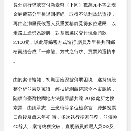
長分別行求或交付新臺幣（下同）數萬元不等之現
金嗣遭部分里長退回拒絕，取得不法利益結盟後，
再由金湖里長候選人及重要椿腳覓得多位選民，以
走路工造勢為誘餌，對基層選民交付現金賄款
2,100元，以此等綿密方式進行 議員及里長共同綁
樁而結合成「一條龍」方式之行求、買票賄選情事
。
由於案情複雜，初期面臨證據薄弱困境，遂持續統
整分析並廣泛蒐證，經抽絲剝繭確認全本案脈絡，
陸續向臺灣桃園地方法院聲請共達 20 餘處所之搜
索票，由姚承志、王念珩等多位檢察官，跨越投票
日前後及歲末年初 時，多次執行搜索任務，並傳喚
40餘人，案情終獲突破，查明議員候選人吳○○及