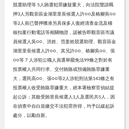
競選助理等 5人賄選犯罪嫌疑重大，向法院聲請羈
押3人另觀音區金湖里里長候選人許○○及樁腳吳○○
等2人前已聲押獲准另具保多人復經清查金流及稽
核扣案行動電話等相關物證，認被告即觀音區市議
員候選人吳○○、洪姓、范姜姓競選助理、觀音區金
湖里里長候選人許○○、其兄許○○、樁腳吳○○、張
○○等 7 人涉犯公職人員選舉罷免法99條之對於有
投票權人共同行求、交付賄賂或預備賄賂罪嫌重
大，選民高○○、張○○等2人涉犯刑法第143條之有
投票權人收受賄賂罪嫌重大，經本署檢察官偵結提
起公訴；其餘受賄里長候選人1人及選民共5人，因
在偵查中自白並繳交不法犯罪所得，均予以緩起訴
處分，以勵自新。