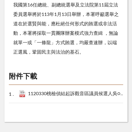
我國第16任總統、副總統選舉及立法院第11屆立法
委員選舉將於113年1月13日舉辦，本署呼籲選舉之
道在於選賢與能，應杜絕任何形式的賄選或非法活
動，本署將採取一貫團隊辦案模式強力查緝 ，無論
就單一或「一條龍」方式賄選，均嚴查速辦，以端
正選風，鞏固民主與法治的基石。
附件下載
1120330桃檢偵結起訴觀音區議員候選人吳○○及競選助理、里長候選人等結構性賄選之新聞.pdf