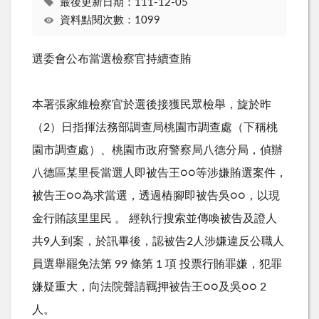
最後更新日期：111-12-05
資料點閱次數：1099
選委會公布當選檢察官持續查賄
本署張家維檢察官於選後接獲民眾檢舉，旋於昨
（2）日指揮法務部調查局桃園市調查處（下稱桃
園市調查處）、桃園市政府警察局八德分局，偵辦
八德區某里長當選人即被告王○○等涉嫌賄選案件，
被告王○○為求當選，透過樁腳即被告吳○○，以現
金行賄該里里民 。 經執行搜索並傳喚被告及證人
共9人到案，於訊畢後，認被告2人涉嫌違反公職人
員選舉罷免法第 99 條第 1 項 投票行賄罪嫌，犯罪
嫌疑重大，向法院聲請羈押被告王○○及吳○○ 2
人。