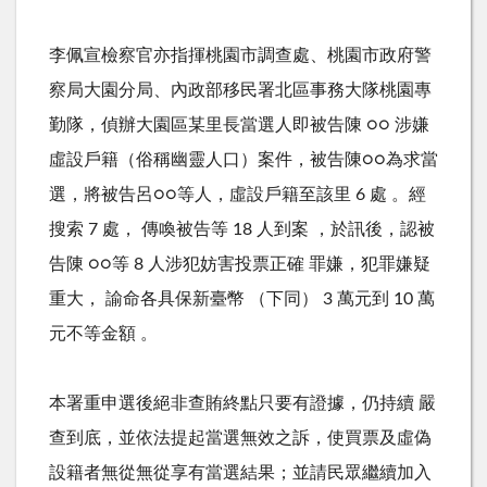
李佩宣檢察官亦指揮桃園市調查處、桃園市政府警
察局大園分局、內政部移民署北區事務大隊桃園專
勤隊，偵辦大園區某里長當選人即被告陳 ○○ 涉嫌
虛設戶籍（俗稱幽靈人口）案件，被告陳○○為求當
選，將被告呂○○等人，虛設戶籍至該里 6 處 。經
搜索 7 處， 傳喚被告等 18 人到案 ，於訊後，認被
告陳 ○○等 8 人涉犯妨害投票正確 罪嫌，犯罪嫌疑
重大， 諭命各具保新臺幣 （下同） 3 萬元到 10 萬
元不等金額 。
本署重申選後絕非查賄終點只要有證據，仍持續 嚴
查到底，並依法提起當選無效之訴，使買票及虛偽
設籍者無從無從享有當選結果；並請民眾繼續加入