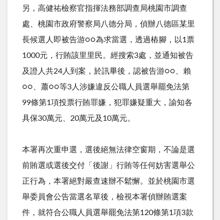
另，高健祐檢察官指揮法務部調查局桃園市調查
處、桃園市政府警察局八德分局，偵辦八德區某里
長候選人即被告游○○為求當選，透過樁腳，以1票
1000元，行賄該里里民。經搜索3處，並通知被告
及證人共24人到案，於訊畢後，認被告游○○、賴
○○、蕭○○等3人涉嫌違反公職人員選舉罷免法第
99條第1項投票行賄罪嫌，犯罪嫌疑重大，諭知各
具保30萬元、20萬元及10萬元。
本署再次重申選，選後絕無法律空窗期，不論是選
前賄選或選後交付「後謝」行賄等任何妨害選舉公
正行為，本署絕對嚴查速辦不鬆懈。並於桃園市選
舉委員會公告當選名單後，檢視本署偵辦賄選案
件，就符合公職人員選舉罷免法第120條第1項3款