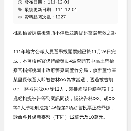
發布日期：
111-12-01
最後更新日期：111-12-01
資料點閱次數：1227
桃園檢警調選後查賄不停歇並將提起當選無效之訴
111年地方公職人員選舉投開票雖已於11月26日完
成，本署檢察官仍持續發動4波查賄其中高玉奇檢
察官指揮桃園市政府警察局蘆竹分局，偵辦蘆竹區
某里長候選人即被告林○○為求當選，透過被告胡
○○，將被告沈○○等12人，遷徙虛設戶籍至該里3
處經拘提被告等到案訊問後，認被告林○○、胡○○
等2人涉犯刑法第146條第2項妨害投票正確罪嫌，
諭命各具保新臺幣（下同）12萬元及10萬元。