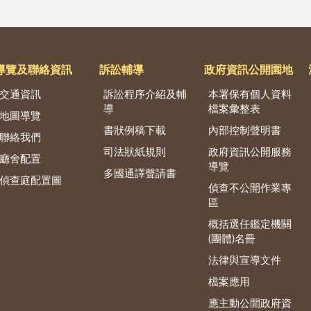
導覽及聯絡資訊
訴訟輔導
政府資訊公開園地
交通資訊
訴訟程序介紹及輔
本署保有個人資料
導
檔案彙整表
地圖導覽
書狀例稿下載
內部控制聲明書
聯絡我們
司法狀紙規則
政府資訊公開服務
廳舍配置
導覽
多國通譯聲請書
偵查庭配置圖
偵查不公開作業專
區
概括選任鑑定機關
(團體)名冊
法律與宣導文件
檔案應用
應主動公開政府資