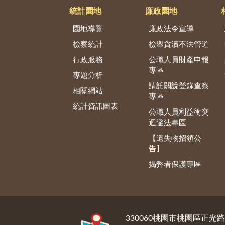
統計園地
廉政園地
園地導覽
廉政法令宣導
檢察統計
檢舉貪瀆不法管道
行政服務
公職人員財產申報
專區
專題分析
請託關說登錄查察
相關網站
專區
統計資訊圖表
公職人員利益衝突
迴避法專區
【遺失物招領公
告】
揭弊者保護專區
:::
330060桃園市桃園區正光路