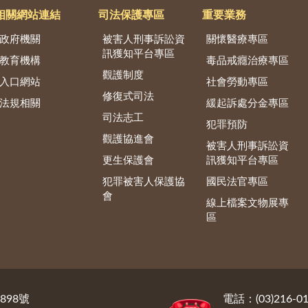
相關網站連結
司法保護專區
重要業務
政府機關
被害人刑事訴訟資
關懷醫療專區
訊獲知平台專區
教育機構
毒品戒癮治療專區
觀護制度
入口網站
社會勞動專區
修復式司法
法規相關
緩起訴處分金專區
司法志工
犯罪預防
觀護協進會
被害人刑事訴訟資
更生保護會
訊獲知平台專區
犯罪被害人保護協
國民法官專區
會
線上檔案文物展專
區
898號
電話：(03)216-01