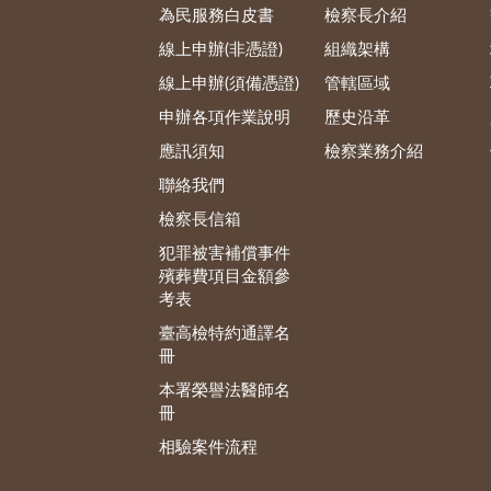
為民服務白皮書
檢察長介紹
線上申辦(非憑證)
組織架構
線上申辦(須備憑證)
管轄區域
申辦各項作業說明
歷史沿革
應訊須知
檢察業務介紹
聯絡我們
檢察長信箱
犯罪被害補償事件
殯葬費項目金額參
考表
臺高檢特約通譯名
冊
本署榮譽法醫師名
冊
相驗案件流程