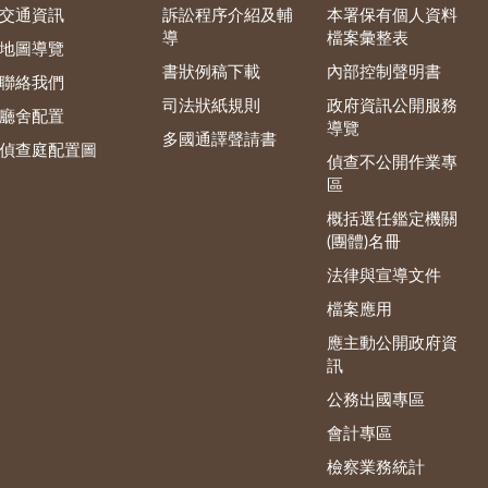
交通資訊
訴訟程序介紹及輔
本署保有個人資料
導
檔案彙整表
地圖導覽
書狀例稿下載
內部控制聲明書
聯絡我們
司法狀紙規則
政府資訊公開服務
廳舍配置
導覽
多國通譯聲請書
偵查庭配置圖
偵查不公開作業專
區
概括選任鑑定機關
(團體)名冊
法律與宣導文件
檔案應用
應主動公開政府資
訊
公務出國專區
會計專區
檢察業務統計