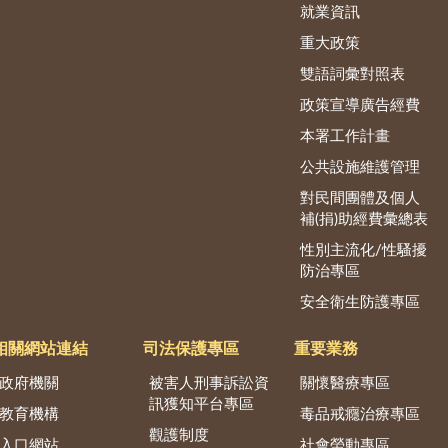
就業資訊
重大政策
雙語詞彙對照表
政策宣導廣告經費
本署工作計畫
公共設施維護管理
對民間團體及個人
補(捐)助經費彙總表
性別主流化/性騷擾
防治專區
安全衛生防護專區
相關網站連結
司法保護專區
重要業務
政府機關
被害人刑事訴訟資
關懷醫療專區
訊獲知平台專區
教育機構
毒品戒癮治療專區
觀護制度
入口網站
社會勞動專區