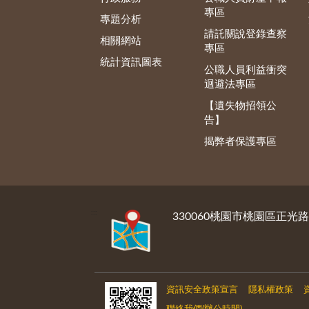
專區
專題分析
請託關說登錄查察
相關網站
專區
統計資訊圖表
公職人員利益衝突
迴避法專區
【遺失物招領公
告】
揭弊者保護專區
:::
330060桃園市桃園區正光路
資訊安全政策宣言
隱私權政策