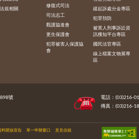
修復式司法
法規相關
緩起訴處分金專區
司法志工
犯罪預防
觀護協進會
被害人刑事訴訟資
更生保護會
訊獲知平台專區
犯罪被害人保護協
國民法官專區
會
線上檔案文物展專
區
898號
電話：(03)216-01
傳真：(03)216-18
資料開放宣告
單一申辦窗口
意見信箱