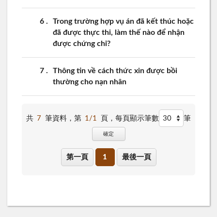
6
Trong trường hợp vụ án đã kết thúc hoặc
đã được thực thi, làm thế nào để nhận
được chứng chỉ?
7
Thông tin về cách thức xin được bồi
thường cho nạn nhân
共
7
筆資料，第
1/1
頁，
每頁顯示筆數
筆
確定
第一頁
1
最後一頁