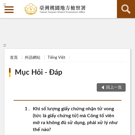
:::
:::
首頁
外語網站
Tiếng Việt
Mục Hỏi - Đáp
回上一頁
1
Khi số lượng giấy chứng nhận tử vong
(tức là giấy chứng tử) mà Công tố viên
mở ra không đủ sử dụng, phải xử lý như
thế nào?